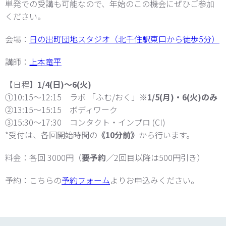
単発での受講も可能なので、年始のこの機会にぜひご参加
ください。
会場：
日の出町団地スタジオ（北千住駅東口から徒歩5分）
講師：
上本竜平
【日程】
1/4(日)～6(火)
①10:15～12:15 ラボ 「ふむ/おく」
※1/5(月)・6(火)のみ
②13:15～15:15 ボディワーク
③15:30～17:30 コンタクト・インプロ (CI)
*受付は、各回開始時間の
《10分前》
から行います。
料金：各回 3000円（
要予約
／2回目以降は500円引き）
予約：こちらの
予約フォーム
よりお申込みください。